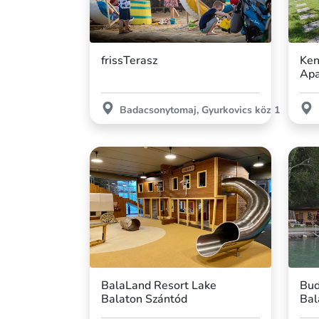
frissTerasz
Ken
Apa
Badacsonytomaj, Gyurkovics köz 1
BalaLand Resort Lake
Bud
Balaton Szántód
Bal