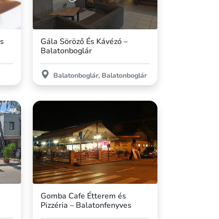
ás
Gála Söröző És Kávézó –
Balatonboglár
Balatonboglár, Balatonboglár
Gomba Cafe Étterem és
Pizzéria – Balatonfenyves