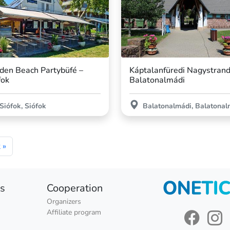
den Beach Partybüfé –
Káptalanfüredi Nagystrand
fok
Balatonalmádi
Siófok, Siófok
Balatonalmádi, Balatonal
 »
ns
Cooperation
Organizers
Affiliate program