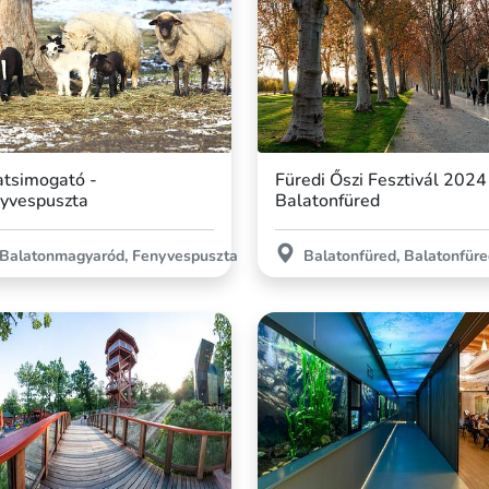
atsimogató -
Füredi Őszi Fesztivál 2024
yvespuszta
Balatonfüred
Balatonmagyaród, Fenyvespuszta
Balatonfüred, Balatonfür