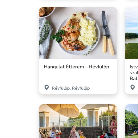
Hangulat Étterem – Révfülöp
Istv
sza
Bal
Révfülöp, Révfülöp