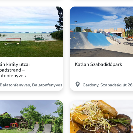
án király utcai
Katlan Szabadidőpark
badstrand –
atonfenyves
Balatonfenyves, Balatonfenyves
Gárdony, Szabadság út 26