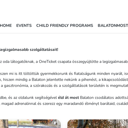
HOME
EVENTS
CHILD FRIENDLY PROGRAMS
BALATONMOS
 legizgalmasabb szolgáltatásait!
z oda látogatóknak, a OneTicket csapata összegyüjtötte a legizgalmasab
zen mi is itt töltöttük gyermekkorunk és fiatalságunk minden nyarát, ism
hiszen mindig a Balaton jelentette nekünk a pihenést, a kikapcsolódást
 a gasztronómia, a szórakozás és a szolgáltatások területén is megmutat
dbe, és az oldalunk segítségével
éld át most
Balaton csodálatos adottság
 fel magad adrenalinnal és szerezz egy maradandó élményt barátaid, csal