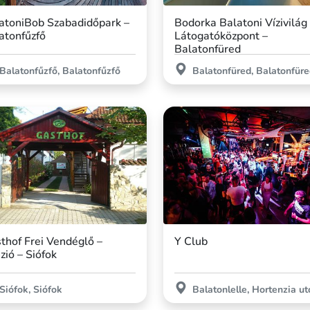
atoniBob Szabadidőpark –
Bodorka Balatoni Vízivilág
atonfűzfő
Látogatóközpont –
Balatonfüred
Balatonfűzfő, Balatonfűzfő
Balatonfüred, Balatonfür
thof Frei Vendéglő –
Y Club
zió – Siófok
Siófok, Siófok
Balatonlelle, Hortenzia ut