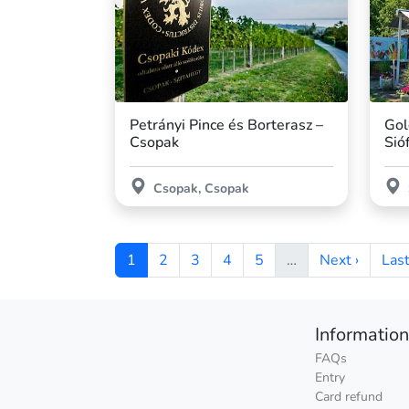
Petrányi Pince és Borterasz –
Gol
Csopak
Sió
Csopak, Csopak
1
2
3
4
5
…
Next ›
Last
Informatio
FAQs
Entry
Card refund