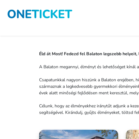
Éld át Most! Fedezd fel Balaton legszebb helyeit,
A Balaton megannyi, élményt és lehetőséget kínál a
Csapatunkkal nagyon hiszünk a Balaton erejében, his
származnak a legkedvesebb gyermekkori élményeink, 
évek alatt minőségi fejlődésen ment keresztül, mely
Célunk, hogy az élményekhez iránytűt adjunk a keze
segítségével. Kirándulj, gyűjts élményeket, töltsd