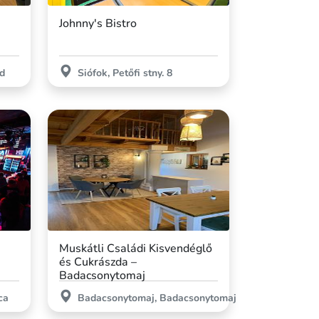
Johnny's Bistro
ed
Siófok, Petőfi stny. 8
Muskátli Családi Kisvendéglő
és Cukrászda –
Badacsonytomaj
ca
Badacsonytomaj, Badacsonytomaj