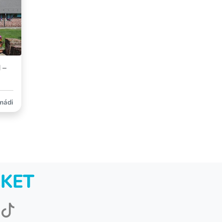
 –
mádi