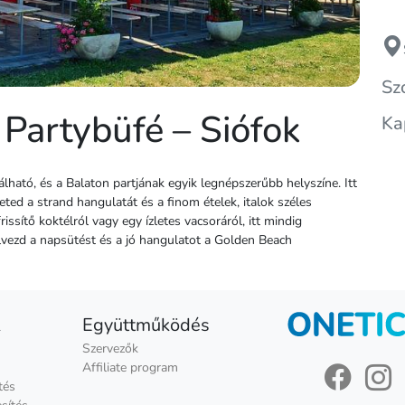
Sz
Partybüfé – Siófok
Ka
lható, és a Balaton partjának egyik legnépszerűbb helyszíne. Itt
ted a strand hangulatát és a finom ételek, italok széles
issítő koktélról vagy egy ízletes vacsoráról, itt mindig
élvezd a napsütést és a jó hangulatot a Golden Beach
k
Együttműködés
Szervezők
Affiliate program
tés