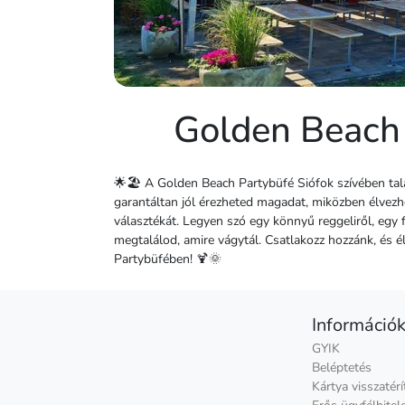
Golden Beach 
🌟🏖️ A Golden Beach Partybüfé Siófok szívében talá
garantáltan jól érezheted magadat, miközben élvezhe
választékát. Legyen szó egy könnyű reggeliről, egy fr
megtalálod, amire vágytál. Csatlakozz hozzánk, és 
Partybüfében! 🍹🌞
Információ
GYIK
Beléptetés
Kártya visszatérí