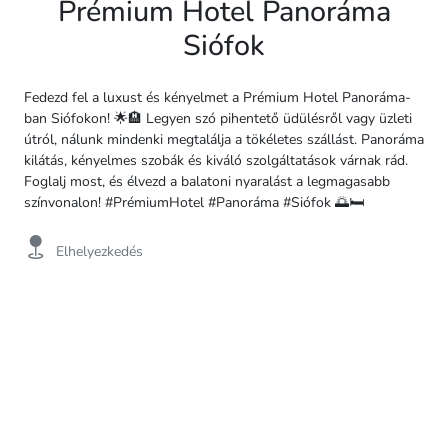
Prémium Hotel Panoráma
Siófok
Fedezd fel a luxust és kényelmet a Prémium Hotel Panoráma-
ban Siófokon! 🌟🏨 Legyen szó pihentető üdülésről vagy üzleti
útról, nálunk mindenki megtalálja a tökéletes szállást. Panoráma
kilátás, kényelmes szobák és kiváló szolgáltatások várnak rád.
Foglalj most, és élvezd a balatoni nyaralást a legmagasabb
színvonalon! #PrémiumHotel #Panoráma #Siófok 🌅🛏️
Elhelyezkedés