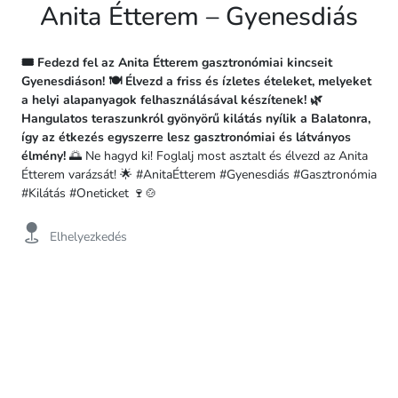
Anita Étterem – Gyenesdiás
🎟️ Fedezd fel az Anita Étterem gasztronómiai kincseit
Gyenesdiáson! 🍽️ Élvezd a friss és ízletes ételeket, melyeket
a helyi alapanyagok felhasználásával készítenek! 🌿
Hangulatos teraszunkról gyönyörű kilátás nyílik a Balatonra,
így az étkezés egyszerre lesz gasztronómiai és látványos
élmény!
🌅 Ne hagyd ki! Foglalj most asztalt és élvezd az Anita
Étterem varázsát! 🌟 #AnitaÉtterem #Gyenesdiás #Gasztronómia
#Kilátás #Oneticket 🍷🍲
Elhelyezkedés