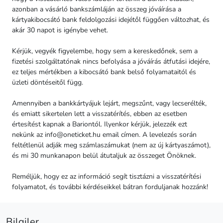
azonban a vásárló bankszámláján az összeg jóváírása a
kártyakibocsátó bank feldolgozási idejétől függően változhat, és
akár 30 napot is igénybe vehet.
Kérjük, vegyék figyelembe, hogy sem a kereskedőnek, sem a
fizetési szolgáltatónak nincs befolyása a jóváírás átfutási idejére,
ez teljes mértékben a kibocsátó bank belső folyamataitól és
üzleti döntéseitől függ.
Amennyiben a bankkártyájuk lejárt, megszűnt, vagy lecserélték,
és emiatt sikertelen lett a visszatérítés, ebben az esetben
értesítést kapnak a Bariontól. Ilyenkor kérjük, jelezzék ezt
nekünk az
info@oneticket.hu
email címen. A levelezés során
feltétlenül adják meg számlaszámukat (nem az új kártyaszámot),
és mi 30 munkanapon belül átutaljuk az összeget Önöknek.
Reméljük, hogy ez az információ segít tisztázni a visszatérítési
folyamatot, és további kérdéseikkel bátran forduljanak hozzánk!
Bilgiler