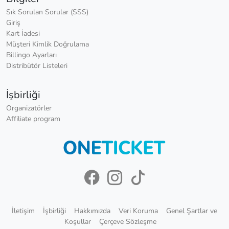
Sık Sorulan Sorular (SSS)
Giriş
Kart İadesi
Müşteri Kimlik Doğrulama
Billingo Ayarları
Distribütör Listeleri
İşbirliği
Organizatörler
Affiliate program
İletişim
İşbirliği
Hakkımızda
Veri Koruma
Genel Şartlar ve
Koşullar
Çerçeve Sözleşme