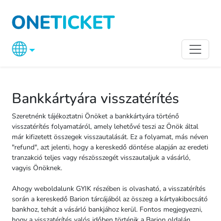
Bankkártyára visszatérítés
Szeretnénk tájékoztatni Önöket a bankkártyára történő
visszatérítés folyamatáról, amely lehetővé teszi az Önök által
már kifizetett összegek visszautalását. Ez a folyamat, más néven
"refund", azt jelenti, hogy a kereskedő döntése alapján az eredeti
tranzakció teljes vagy részösszegét visszautaljuk a vásárló,
vagyis Önöknek.
Ahogy weboldalunk GYIK részében is olvasható, a visszatérítés
során a kereskedő Barion tárcájából az összeg a kártyakibocsátó
bankhoz, tehát a vásárló bankjához kerül. Fontos megjegyezni,
hogy a visszatérítés valós időben történik a Barion oldalán,