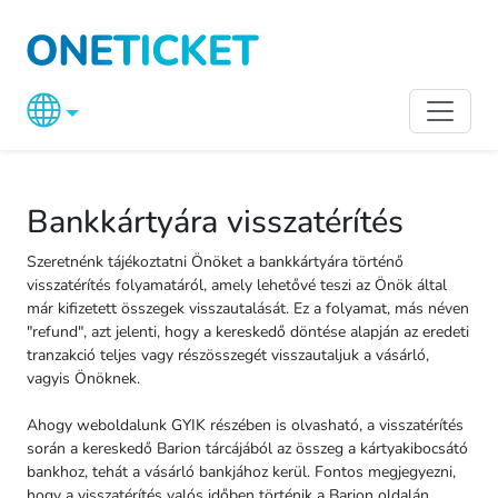
Bankkártyára visszatérítés
Szeretnénk tájékoztatni Önöket a bankkártyára történő
visszatérítés folyamatáról, amely lehetővé teszi az Önök által
már kifizetett összegek visszautalását. Ez a folyamat, más néven
"refund", azt jelenti, hogy a kereskedő döntése alapján az eredeti
tranzakció teljes vagy részösszegét visszautaljuk a vásárló,
vagyis Önöknek.
Ahogy weboldalunk GYIK részében is olvasható, a visszatérítés
során a kereskedő Barion tárcájából az összeg a kártyakibocsátó
bankhoz, tehát a vásárló bankjához kerül. Fontos megjegyezni,
hogy a visszatérítés valós időben történik a Barion oldalán,