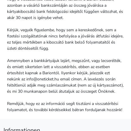
azonban a vásárló bankszámláján az összeg jóváírása a
kártyakibocsátó bank feldolgozási idejétől függően változhat, és
akár 30 napot is igénybe vehet.
Kérjük, vegyék figyelembe, hogy sem a kereskedőnek, sem a
fizetési szolgáltatónak nincs befolyása a jóváírás átfutási idejére,
ez teljes mértékben a kibocsátó bank belső folyamataitól és
üzleti döntéseitől függ.
Amennyiben a bankkártyájuk lejárt, megszűnt, vagy lecserélték,
és emiatt sikertelen lett a visszatérítés, ebben az esetben
értesítést kapnak a Bariontól. Ilyenkor kérjük, jelezzék ezt
nekünk az
info@oneticket.hu
email címen. A levelezés során
feltétlenül adják meg számlaszámukat (nem az új kártyaszámot),
és mi 30 munkanapon belül átutaljuk az összeget Önöknek.
Reméljük, hogy ez az információ segít tisztázni a visszatérítési
folyamatot, és további kérdéseikkel bátran forduljanak hozzánk!
Informationen