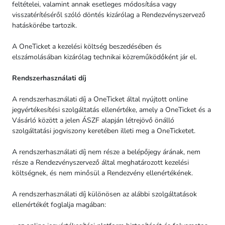
feltételei, valamint annak esetleges módosítása vagy
visszatérítéséről szóló döntés kizárólag a Rendezvényszervező
hatáskörébe tartozik.
A OneTicket a kezelési költség beszedésében és
elszámolásában kizárólag technikai közreműködőként jár el.
Rendszerhasználati díj
A rendszerhasználati díj a OneTicket által nyújtott online
jegyértékesítési szolgáltatás ellenértéke, amely a OneTicket és a
Vásárló között a jelen ÁSZF alapján létrejövő önálló
szolgáltatási jogviszony keretében illeti meg a OneTicketet.
A rendszerhasználati díj nem része a belépőjegy árának, nem
része a Rendezvényszervező által meghatározott kezelési
költségnek, és nem minősül a Rendezvény ellenértékének.
A rendszerhasználati díj különösen az alábbi szolgáltatások
ellenértékét foglalja magában: