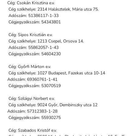
Cég: Csokán Krisztina e.v.
Cég székhelye: 2314 Halásztelek, Mária utca 75.
Adószám: 51386117-1-33
Cégjegyzékszám: 54343801
Cég: Sipos Krisztián e.v.
Cég székhelye: 1213 Csepel, Orsova 14.
Adószám: 55862057-1-43
Cégjegyzékszám: 54604230
Cég: Győrfi Márton e.v.
Cég székhelye: 1027 Budapest, Fazekas utca 10-14
Adószám: 69360761-1-41
Cégjegyzékszám: 53070519
Cég: Szilágyi Norbert e.v.
Cég székhelye: 9024 Győr, Dembinszky utca 12
Adószám: 57312383-1-28
Cégjegyzékszám: 55930275
Cég: Szabados Kristóf e.v.