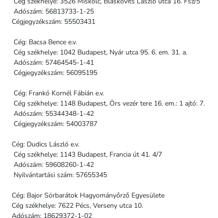
Cég székhelye: 3526 Miskolc, Blaskovits László utca 16. Fsz/5
Adószám: 56813733-1-25
Cégjegyzékszám: 55503431
Cég: Bacsa Bence e.v.
Cég székhelye: 1042 Budapest, Nyár utca 95. 6. em. 31. a.
Adószám: 57464545-1-41
Cégjegyzékszám: 56095195
Cég: Frankó Kornél Fábián e.v.
Cég székhelye: 1148 Budapest, Örs vezér tere 16. em.: 1 ajtó: 7.
Adószám: 55344348-1-42
Cégjegyzékszám: 54003787
Cég: Dudics László e.v.
Cég székhelye: 1143 Budapest, Francia út 41. 4/7
Adószám: 59608260-1-42
Nyilvántartási szám: 57655345
Cég: Bajor Sörbarátok Hagyományőrző Egyesülete
Cég székhelye: 7622 Pécs, Verseny utca 10.
Adószám: 18629372-1-02