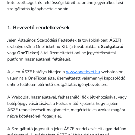
kötelezettségeit és felelősségi köreit az online jegyértékesítési
szolgáltatás igénybevétele során.
1. Bevezető rendelkezések
Jelen Általános Szerződési Feltételek (a továbbiakban:
ÁSZF
)
szabályozzák a OneTicket.hu Kft. (a továbbiakban:
Szolgáltató
vagy
OneTicket
) által üzemeltetett online jegyértékesítési
platform használatának feltételeit.
A jelen ÁSZF hatálya kiterjed a
www.oneticket.hu
weboldalon,
valamint a OneTicket által üzemeltetett valamennyi kapcsolódó
online felületen elérhető szolgáltatás igénybevételére.
A Weboldal használatával, felhasználói fiók létrehozásával vagy
belépőjegy vásárlásával a Felhasználó kijelenti, hogy a jelen
ÁSZF rendelkezéseit megismerte, megértette és azokat magára
nézve kötelezőnek fogadja el.
A Szolgáltató jogosult a jelen ÁSZF rendelkezéseit egyoldalúan