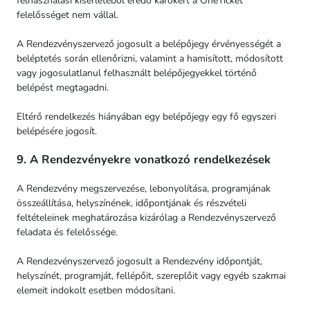
felhasználási kísérletéből eredő károkért a OneTicket
felelősséget nem vállal.
A Rendezvényszervező jogosult a belépőjegy érvényességét a
beléptetés során ellenőrizni, valamint a hamisított, módosított
vagy jogosulatlanul felhasznált belépőjegyekkel történő
belépést megtagadni.
Eltérő rendelkezés hiányában egy belépőjegy egy fő egyszeri
belépésére jogosít.
9. A Rendezvényekre vonatkozó rendelkezések
A Rendezvény megszervezése, lebonyolítása, programjának
összeállítása, helyszínének, időpontjának és részvételi
feltételeinek meghatározása kizárólag a Rendezvényszervező
feladata és felelőssége.
A Rendezvényszervező jogosult a Rendezvény időpontját,
helyszínét, programját, fellépőit, szereplőit vagy egyéb szakmai
elemeit indokolt esetben módosítani.