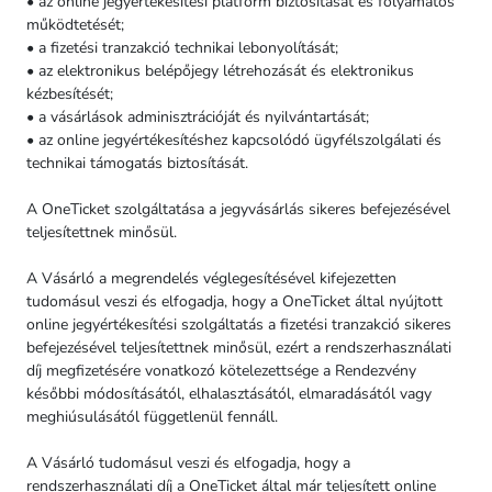
• az online jegyértékesítési platform biztosítását és folyamatos
működtetését;
• a fizetési tranzakció technikai lebonyolítását;
• az elektronikus belépőjegy létrehozását és elektronikus
kézbesítését;
• a vásárlások adminisztrációját és nyilvántartását;
• az online jegyértékesítéshez kapcsolódó ügyfélszolgálati és
technikai támogatás biztosítását.
A OneTicket szolgáltatása a jegyvásárlás sikeres befejezésével
teljesítettnek minősül.
A Vásárló a megrendelés véglegesítésével kifejezetten
tudomásul veszi és elfogadja, hogy a OneTicket által nyújtott
online jegyértékesítési szolgáltatás a fizetési tranzakció sikeres
befejezésével teljesítettnek minősül, ezért a rendszerhasználati
díj megfizetésére vonatkozó kötelezettsége a Rendezvény
későbbi módosításától, elhalasztásától, elmaradásától vagy
meghiúsulásától függetlenül fennáll.
A Vásárló tudomásul veszi és elfogadja, hogy a
rendszerhasználati díj a OneTicket által már teljesített online