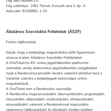
Cég: Biró Norbert E.V.
Cég székhelye: 2461 Tárnok, Kossuth utca 2. ép.: A
Adószám: 91538961-1-33
Általános Szerződési Feltételek (ÁSZF)
Fontos tájékoztatás
Kérjük, hogy a belépőjegy megvásárlása előtt figyelmesen
olvassa el jelen Általános Szerződési Feltételeket.
A OneTicket.hu Kft. online jegyértékesítési platformot
üzemeltet, amely elektronikus jegyértékesítési szolgáltatást
nyújt a Rendezvényszervezők részére, valamint lehetővé teszi a
Vásárlók számára a belépőjegyek biztonságos online
megvásárlását.
A OneTicket nem a Rendezvény szervezője.
A Rendezvény megszervezéséért, lebonyolításáért, programjáért,
helyszínéért, időpontjáért, módosításáért, elhalasztásáért,
elmaradásáért, valamint a Rendezvénnyel kapcsolatos
valamennyi tájékoztatásért és döntésért minden esetben