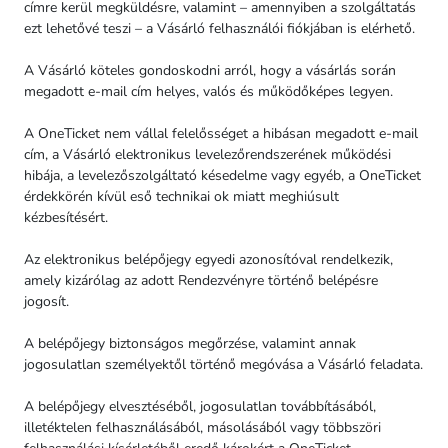
címre kerül megküldésre, valamint – amennyiben a szolgáltatás
ezt lehetővé teszi – a Vásárló felhasználói fiókjában is elérhető.
A Vásárló köteles gondoskodni arról, hogy a vásárlás során
megadott e-mail cím helyes, valós és működőképes legyen.
A OneTicket nem vállal felelősséget a hibásan megadott e-mail
cím, a Vásárló elektronikus levelezőrendszerének működési
hibája, a levelezőszolgáltató késedelme vagy egyéb, a OneTicket
érdekkörén kívül eső technikai ok miatt meghiúsult
kézbesítésért.
Az elektronikus belépőjegy egyedi azonosítóval rendelkezik,
amely kizárólag az adott Rendezvényre történő belépésre
jogosít.
A belépőjegy biztonságos megőrzése, valamint annak
jogosulatlan személyektől történő megóvása a Vásárló feladata.
A belépőjegy elvesztéséből, jogosulatlan továbbításából,
illetéktelen felhasználásából, másolásából vagy többszöri