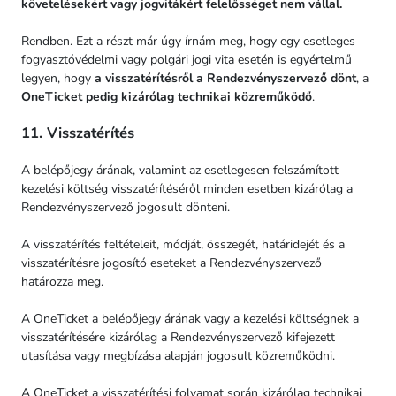
követelésekért vagy jogvitákért felelősséget nem vállal.
Rendben. Ezt a részt már úgy írnám meg, hogy egy esetleges
fogyasztóvédelmi vagy polgári jogi vita esetén is egyértelmű
legyen, hogy
a visszatérítésről a Rendezvényszervező dönt
, a
OneTicket pedig kizárólag technikai közreműködő
.
11. Visszatérítés
A belépőjegy árának, valamint az esetlegesen felszámított
kezelési költség visszatérítéséről minden esetben kizárólag a
Rendezvényszervező jogosult dönteni.
A visszatérítés feltételeit, módját, összegét, határidejét és a
visszatérítésre jogosító eseteket a Rendezvényszervező
határozza meg.
A OneTicket a belépőjegy árának vagy a kezelési költségnek a
visszatérítésére kizárólag a Rendezvényszervező kifejezett
utasítása vagy megbízása alapján jogosult közreműködni.
A OneTicket a visszatérítési folyamat során kizárólag technikai