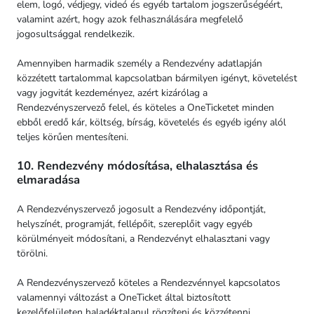
elem, logó, védjegy, videó és egyéb tartalom jogszerűségéért,
valamint azért, hogy azok felhasználására megfelelő
jogosultsággal rendelkezik.
Amennyiben harmadik személy a Rendezvény adatlapján
közzétett tartalommal kapcsolatban bármilyen igényt, követelést
vagy jogvitát kezdeményez, azért kizárólag a
Rendezvényszervező felel, és köteles a OneTicketet minden
ebből eredő kár, költség, bírság, követelés és egyéb igény alól
teljes körűen mentesíteni.
10. Rendezvény módosítása, elhalasztása és
elmaradása
A Rendezvényszervező jogosult a Rendezvény időpontját,
helyszínét, programját, fellépőit, szereplőit vagy egyéb
körülményeit módosítani, a Rendezvényt elhalasztani vagy
törölni.
A Rendezvényszervező köteles a Rendezvénnyel kapcsolatos
valamennyi változást a OneTicket által biztosított
kezelőfelületen haladéktalanul rögzíteni és közzétenni.