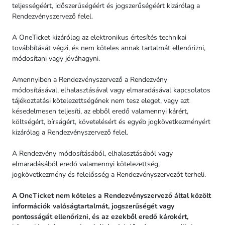
teljességéért, időszerűségéért és jogszerűségéért kizárólag a
Rendezvényszervező felel.
A OneTicket kizárólag az elektronikus értesítés technikai
továbbítását végzi, és nem köteles annak tartalmát ellenőrizni,
módosítani vagy jóváhagyni.
Amennyiben a Rendezvényszervező a Rendezvény
módosításával, elhalasztásával vagy elmaradásával kapcsolatos
tájékoztatási kötelezettségének nem tesz eleget, vagy azt
késedelmesen teljesíti, az ebből eredő valamennyi kárért,
költségért, bírságért, követelésért és egyéb jogkövetkezményért
kizárólag a Rendezvényszervező felel.
A Rendezvény módosításából, elhalasztásából vagy
elmaradásából eredő valamennyi kötelezettség,
jogkövetkezmény és felelősség a Rendezvényszervezőt terheli.
A OneTicket nem köteles a Rendezvényszervező által közölt
információk valóságtartalmát, jogszerűségét vagy
pontosságát ellenőrizni, és az ezekből eredő károkért,