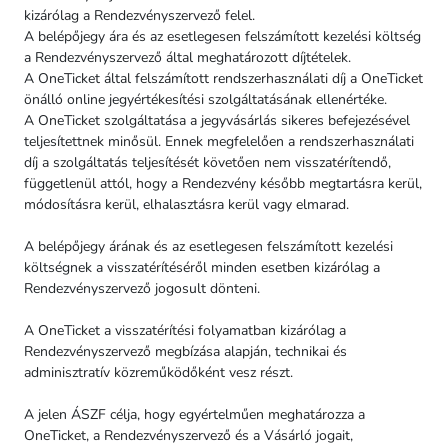
kizárólag a Rendezvényszervező felel.
A belépőjegy ára és az esetlegesen felszámított kezelési költség
a Rendezvényszervező által meghatározott díjtételek.
A OneTicket által felszámított rendszerhasználati díj a OneTicket
önálló online jegyértékesítési szolgáltatásának ellenértéke.
A OneTicket szolgáltatása a jegyvásárlás sikeres befejezésével
teljesítettnek minősül. Ennek megfelelően a rendszerhasználati
díj a szolgáltatás teljesítését követően nem visszatérítendő,
függetlenül attól, hogy a Rendezvény később megtartásra kerül,
módosításra kerül, elhalasztásra kerül vagy elmarad.
A belépőjegy árának és az esetlegesen felszámított kezelési
költségnek a visszatérítéséről minden esetben kizárólag a
Rendezvényszervező jogosult dönteni.
A OneTicket a visszatérítési folyamatban kizárólag a
Rendezvényszervező megbízása alapján, technikai és
adminisztratív közreműködőként vesz részt.
A jelen ÁSZF célja, hogy egyértelműen meghatározza a
OneTicket, a Rendezvényszervező és a Vásárló jogait,