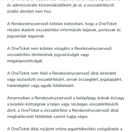
és adminisztratív közreműködőként jár el, a visszatérítésről
önálló döntést nem hoz.
A Rendezvényszervező köteles biztosítani, hogy a OneTicket
részére átadott visszatérítési információk teljesek, pontosak és
jogszerűek legyenek.
A OneTicket nem köteles vizsgálni a Rendezvényszervező
visszatérítési döntésének jogszerűségét vagy
megalapozottságát.
A OneTicket nem felel a Rendezvényszervező által elrendelt
vagy elutasított visszatérítésért, annak összegéért, jogalapjáért,
határidejéért vagy egyéb feltételeiért.
Amennyiben a Rendezvényszervező a belépőjegy árának és/vagy
a kezelési költségnek a teljes vagy részleges visszatérítéséről
dönt, a OneTicket a visszatérítést a Rendezvényszervező által
meghatározott feltételek szerint hajtja végre.
A OneTicket által nyújtott online jegyértékesítési szolgáltatás a