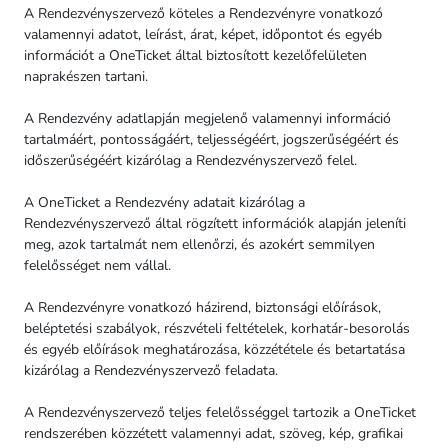
A Rendezvényszervező köteles a Rendezvényre vonatkozó
valamennyi adatot, leírást, árat, képet, időpontot és egyéb
információt a OneTicket által biztosított kezelőfelületen
naprakészen tartani.
A Rendezvény adatlapján megjelenő valamennyi információ
tartalmáért, pontosságáért, teljességéért, jogszerűségéért és
időszerűségéért kizárólag a Rendezvényszervező felel.
A OneTicket a Rendezvény adatait kizárólag a
Rendezvényszervező által rögzített információk alapján jeleníti
meg, azok tartalmát nem ellenőrzi, és azokért semmilyen
felelősséget nem vállal.
A Rendezvényre vonatkozó házirend, biztonsági előírások,
beléptetési szabályok, részvételi feltételek, korhatár-besorolás
és egyéb előírások meghatározása, közzététele és betartatása
kizárólag a Rendezvényszervező feladata.
A Rendezvényszervező teljes felelősséggel tartozik a OneTicket
rendszerében közzétett valamennyi adat, szöveg, kép, grafikai