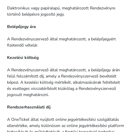
Elektronikus vagy papíralapú, meghatározott Rendezvényre
történő belépésre jogosító jegy.
Belépőjegy ára
A Rendezvényszervező által meghatározott, a belépőjegyért
fizetendő vételár.
Kezelési költség
A Rendezvényszervező által meghatározott, a belépőjegy árán
felül felszámított díj, amely a Rendezvényszervező bevételét
képezi. A kezelési költség mértékét, alkalmazásának feltételeit
és esetleges visszatérítését kizárólag a Rendezvényszervező
jogosult meghatározni.
Rendszerhasználati díj
A OneTicket által nyújtott online jegyértékesítési szolgáltatás
ellenértéke, amely különösen az online jegyértékesítési platform
biztosítását és működtetését, a fizetési tranzakció technikai