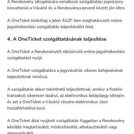
A Rendezvény látogatására vonatkozó szolgáltatási jogviszony
közvetlenül a Vásárló és a Rendezvényszervező között jön létre.
A OneTicket kizárólag a jelen ÁSZF-ben meghatározott online
jegyértékesítési szolgáltatás teljesítéséért felel.
4. A OneTicket szolgáltatásának teljesítése
A OneTicket a Rendezvénytől elkülönülő online jegyértékesítési
szolgáltatást nyújt.
A OneTicket szolgáltatása a jegyvásárlás sikeres befejezésével
teljesítettnek minősül.
A szolgáltatás akkor tekinthető teljesítettnek, amikor a fizetési
tranzakció sikeresen lezárul, az elektronikus belépőjegy létrejön,
és azt a OneTicket a Vásárló részére elektronikus úton
hozzáférhetővé teszi.
A OneTicket által nyújtott szolgáltatás független a Rendezvény
későbbi megtartásától, módosításától, elhalasztásától vagy
elmaradásától.