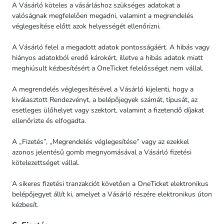
A Vásárló köteles a vásárláshoz szükséges adatokat a
valóságnak megfelelően megadni, valamint a megrendelés
véglegesítése előtt azok helyességét ellenőrizni.
A Vásárló felel a megadott adatok pontosságáért. A hibás vagy
hiányos adatokból eredő károkért, illetve a hibás adatok miatt
meghiúsult kézbesítésért a OneTicket felelősséget nem vállal.
A megrendelés véglegesítésével a Vásárló kijelenti, hogy a
kiválasztott Rendezvényt, a belépőjegyek számát, típusát, az
esetleges ülőhelyet vagy szektort, valamint a fizetendő díjakat
ellenőrizte és elfogadta.
A „Fizetés”, „Megrendelés véglegesítése” vagy az ezekkel
azonos jelentésű gomb megnyomásával a Vásárló fizetési
kötelezettséget vállal.
A sikeres fizetési tranzakciót követően a OneTicket elektronikus
belépőjegyet állít ki, amelyet a Vásárló részére elektronikus úton
kézbesít.